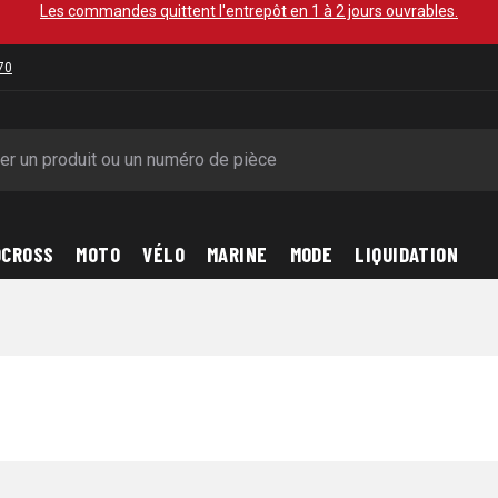
Les commandes quittent l'entrepôt en 1 à 2 jours ouvrables.
70
OCROSS
MOTO
VÉLO
MARINE
MODE
LIQUIDATION