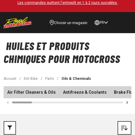
Les commandes quittent l'entrepôt en 1 à 2 jours ouvrables.
Choisir un magasin
FR
HUILES ET PRODUITS
CHIMIQUES POUR MOTOCROSS
Accueil
/
Dirt Bike
/
Parts
/
Oils & Chemicals
Air Filter Cleaners & Oils
Antifreeze & Coolants
Brake Flui