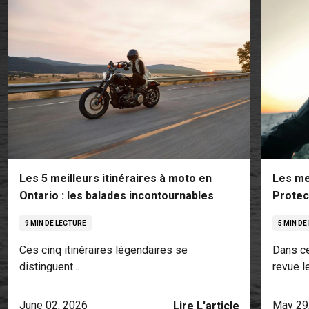
Les 5 meilleurs itinéraires à moto en
Les me
Ontario : les balades incontournables
Protec
9 MIN DE LECTURE
5 MIN DE
Ces cinq itinéraires légendaires se
Dans ce
distinguent...
revue le.
June 02, 2026
May 29
Lire L'article