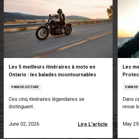
Les 5 meilleurs itinéraires à moto en
Les me
Ontario : les balades incontournables
Protec
9 MIN DE LECTURE
5 MIN DE
Ces cinq itinéraires légendaires se
Dans ce
distinguent...
revue le.
June 02, 2026
May 29
Lire L'article