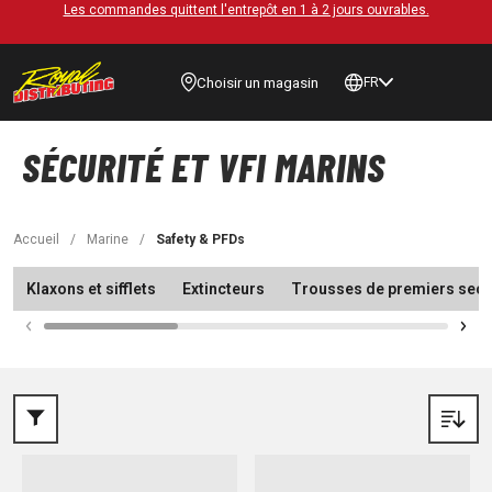
Les commandes quittent l'entrepôt en 1 à 2 jours ouvrables.
Choisir un magasin
FR
SÉCURITÉ ET VFI MARINS
Accueil
/
Marine
/
Safety & PFDs
Klaxons et sifflets
Extincteurs
Trousses de premiers sec