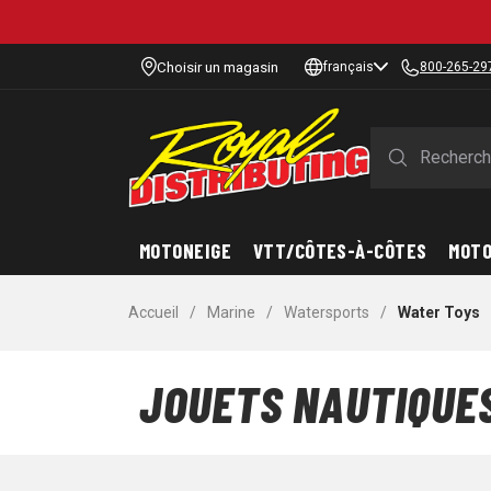
Choisir un magasin
français
800-265-29
MOTONEIGE
VTT/CÔTES-À-CÔTES
MOT
Accueil
/
Marine
/
Watersports
/
Water Toys
JOUETS NAUTIQUE