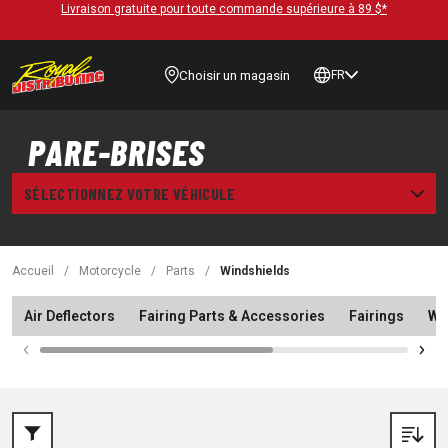
Livraison gratuite pour toute commande supérieure à 89 $*
Choisir un magasin
FR
PARE-BRISES
SÉLECTIONNEZ VOTRE VÉHICULE
Accueil
/
Motorcycle
/
Parts
/
Windshields
Air Deflectors
Fairing Parts & Accessories
Fairings
Wi