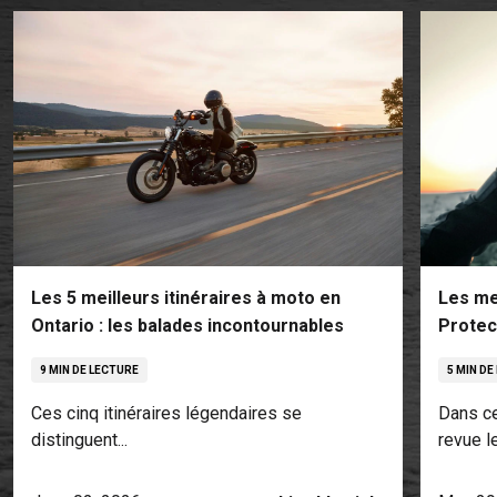
Les 5 meilleurs itinéraires à moto en
Les me
Ontario : les balades incontournables
Protec
9 MIN DE LECTURE
5 MIN DE
Ces cinq itinéraires légendaires se
Dans ce
distinguent...
revue le.