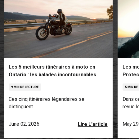
Les 5 meilleurs itinéraires à moto en
Les me
Ontario : les balades incontournables
Protec
9 MIN DE LECTURE
5 MIN DE
Ces cinq itinéraires légendaires se
Dans ce
distinguent...
revue le.
June 02, 2026
May 29
Lire L'article