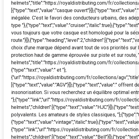
helmets","title":"https://royaldistributing.com/fr/collection
[{"type":"text","value":"casque ouvert"}]},{"type":"text","val
inégalée. C'est le favori des conducteurs urbains, des ad
type "},{"type":"text","value":"cruiser","italic":true},{"type":
vous toujours que votre casque est homologué pour la sécur
route."}]},{"type":"heading","level":2,"children":[{"type":"te
choix d'une marque dépend avant tout de vos priorités sur l
protection haut de gamme éprouvée sur piste et sur route, "}
helmets","title":"https://royaldistributing.com/fr/collections/s
{"type":"text","value":" et "},
{"url":"https://royaldistributing.com/fr/collections/agv","title
[{"type":"text","value":"AGV"}]},{"type":"text","value":" off
insonorisation. Si vous recherchez un équilibre optimal en
"},{"type":"link","url":"https://royaldistributing.com/fr/collec
helmets","children":[{"type":"text","value":"HJC"}]},{"type":"
polyvalents. Les amateurs de styles classiques, "},{"type":"text"
{"type":"text","value":"vintage","italic":true},{"type":"text","va
{"type":"link","url":"https://royaldistributing.com/fr/collecti
helmets","children":[{"type":"text","value":"Bell"}]},{"type":"te