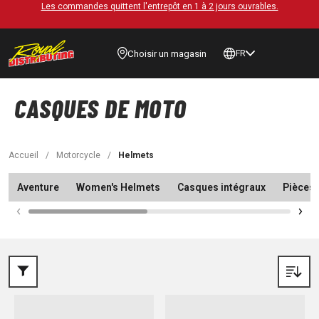
Les commandes quittent l'entrepôt en 1 à 2 jours ouvrables.
Choisir un magasin
FR
CASQUES DE MOTO
Accueil
/
Motorcycle
/
Helmets
Aventure
Women's Helmets
Casques intégraux
Pièces 