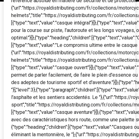
référence absolue en matière de sécurité et de protection. 
{"url":"https://royaldistributing.com/fr/collections/motorcy
helmets","title":"https://royaldistributing.com/fr/collection
[{"type":"text","value":"casque intégral"}]},{"type":"text","val
pour la course sur piste, l'autoroute et les longs voyages,
optimal."}]},{"type":"heading","children":[{"type":"text","value"
[{"type":"text","value":"Le compromis ultime entre le casque in
{"url":"https://royaldistributing.com/fr/collections/motorc
helmets","title":"https://royaldistributing.com/fr/collection
[{"type":"text","value":"casque ouvert"}]},{"type":"text","val
permet de parler facilement, de faire le plein d'essence ou 
des adeptes de tourisme sportif et d'aventure."}]},{"type":"h
"}],"level":3},{"type":"paragraph","children":[{"type":"text","
l'asphalte et les sentiers accidentés. Le "},{"url":"https://
sport","title":"https://royaldistributing.com/fr/collections/m
[{"type":"text","value":"casque aventure"}]},{"type":"text","v
avec des caractéristiques hors route, comme une palette supé
{"type":"heading","children":[{"type":"text","value":"Casques ouve
éliminant la mentonnière, le "},{"url":"https://royaldistrib